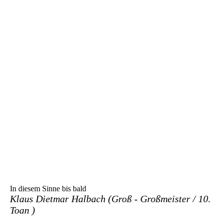
IMG-20230401-WA0012 (2)
In diesem Sinne bis bald
Klaus Dietmar Halbach (Groß - Großmeister / 10.
Toan )
Groß - Großmeister K. - Dietmar Halbach