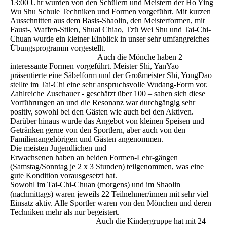
13:00 Uhr wurden von den Schülern und Meistern der Ho Ying
Wu Shu Schule Techniken und Formen vorgeführt. Mit kurzen
Ausschnitten aus dem Basis-Shaolin, den Meisterformen, mit
Faust-, Waffen-Stilen, Shuai Chiao, Tzü Wei Shu und Tai-Chi-
Chuan wurde ein kleiner Einblick in unser sehr umfangreiches
Übungsprogramm vorgestellt.
Auch die Mönche haben 2
interessante Formen vorgeführt. Meister Shi, YanYao
präsentierte eine Säbelform und der Großmeister Shi, YongDao
stellte im Tai-Chi eine sehr anspruchsvolle Wudang-Form vor.
Zahlreiche Zuschauer - geschätzt über 100 – sahen sich diese
Vorführungen an und die Resonanz war durchgängig sehr
positiv, sowohl bei den Gästen wie auch bei den Aktiven.
Darüber hinaus wurde das Angebot von kleinen Speisen und
Getränken gerne von den Sportlern, aber auch von den
Familienangehörigen und Gästen angenommen.
Die meisten Jugendlichen und
Erwachsenen haben an beiden Formen-Lehr-gängen
(Samstag/Sonntag je 2 x 3 Stunden) teilgenommen, was eine
gute Kondition vorausgesetzt hat.
Sowohl im Tai-Chi-Chuan (morgens) und im Shaolin
(nachmittags) waren jeweils 22 Teilnehmer/innen mit sehr viel
Einsatz aktiv. Alle Sportler waren von den Mönchen und deren
Techniken mehr als nur begeistert.
Auch die Kindergruppe hat mit 24