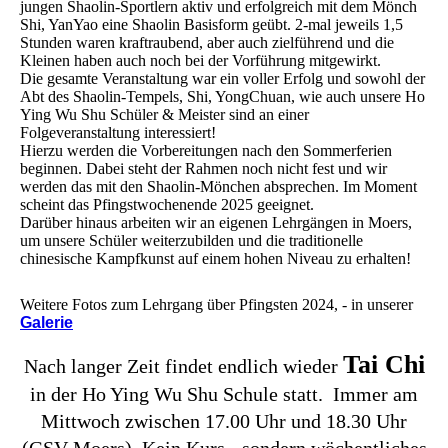
jungen Shaolin-Sportlern aktiv und erfolgreich mit dem Mönch
Shi, YanYao eine Shaolin Basisform geübt. 2-mal jeweils 1,5
Stunden waren kraftraubend, aber auch zielführend und die
Kleinen haben auch noch bei der Vorführung mitgewirkt.
Die gesamte Veranstaltung war ein voller Erfolg und sowohl der
Abt des Shaolin-Tempels, Shi, YongChuan, wie auch unsere Ho
Ying Wu Shu Schüler & Meister sind an einer
Folgeveranstaltung interessiert!
Hierzu werden die Vorbereitungen nach den Sommerferien
beginnen. Dabei steht der Rahmen noch nicht fest und wir
werden das mit den Shaolin-Mönchen absprechen. Im Moment
scheint das Pfingstwochenende 2025 geeignet.
Darüber hinaus arbeiten wir an eigenen Lehrgängen in Moers,
um unsere Schüler weiterzubilden und die traditionelle
chinesische Kampfkunst auf einem hohen Niveau zu erhalten!
Weitere Fotos zum Lehrgang über Pfingsten 2024, - in unserer
Galerie
Tai Chi
Nach langer Zeit findet endlich wieder
in der Ho Ying Wu Shu Schule statt. Immer am
Mittwoch zwischen 17.00 Uhr und 18.30 Uhr
(GSV Moers). Kein Kurs - sondern wöchentliches