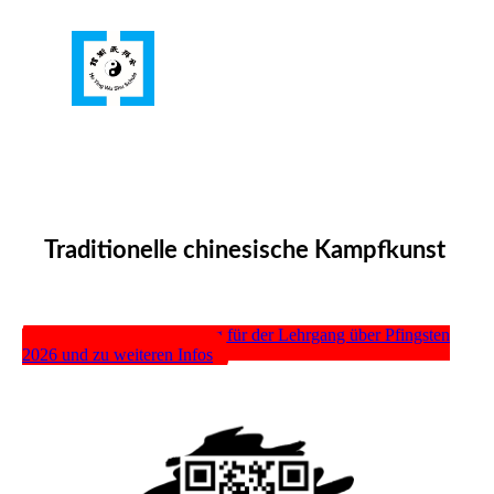
Ho Ying Wu Shu Schule
Traditionelle chinesische Kampfkunst
Hier gehts zur Anmeldung für der Lehrgang über Pfingsten
2026 und zu weiteren Infos