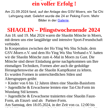
ein voller Erfolg !
Am 21.09.2024 fand, auf der Anlage des GSV Moers, ein Tai Chi
Lehrgang statt. Gelehrt wurde die 24 er Peking Form. Mehr
Bilder in der
Galerie
.
SHAOLIN – Pfingstwochenende 2024
Am 18. und 19. Mai 2024 waren die Shaolin Mönche in Moers,
mit denen uns eine langjährige und intensive Sport-Freundschaft
verbindet.
In Kooperation zwischen der Ho Ying Wu Shu Schule, dem
GSV-Moers e.V. und dem Ho Ying Wu Shu Verband e.V. hatten
wir die Shaolin Mönche zum 4.-Mal in Moers zu Gast. Die
Mönche sind dieser Einladung gerne nachgekommen um Ihre
einmaligen Techniken, Formen aber auch die geduldige
Herangehensweise an die Shaolin Kampfkunst zu lehren.
Es wurden Formen in unterschiedlichen Stilen und
Altersgruppen geübt:
> Kinder von 6 bis 12 Jahren übten eine Shaolin-Basisform
> Jugendliche & Erwachsene lernten eine Tai-Chi-Form im
Wundang Stil kennen.
> Jugendliche & Erwachsene trainierten eine Shaolin Faust-
Form, als Einzel- und als Partner-Form.
Am Samstag, den 18.05.2024, in der Zeit von ca. 12:00 bis